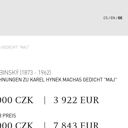
DE
CS
EN
 GEDICHT “MAJ“
3
INSKÝ (1873 - 1962)
CHNUNGEN ZU KAREL HYNEK MACHAS GEDICHT “MAJ“
S
000 CZK
|
3 922 EUR
R PREIS
000 CZK
|
7 843 EUR