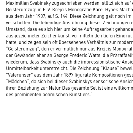
Maximilian Svabinsky zugeschrieben werden, stützt sich auf
Geisterumzug! in F. V. Krejcis Monografie Karel Hynek Mac
aus dem Jahr 1907, auf S. 144. Diese Zeichnung galt noch im 
verschollen. Die lebendige Ausführung dieser Zeichnungen e
Umstand, dass es sich hier um keine Auftragsarbeit gehandel
ausgezeichneter Zeichenkunst, vermitteln den tiefen Eindru
hatte, und zeigen sein oft übersehenes Verhältnis zur moder
“Geisterumzug“, den er vermutlich nur aus Krejcis Monografi
der Gewänder eher an George Frederic Watts, die Präraffaelit
wiederum, dass Svabinsky auch die impressionistische Ansicht
Unmittelbarkeit unterstreicht. Die Zeichnung “Klause“ bewe
“Vaterunser“ aus dem Jahr 1897 figurale Kompositionen gese
“Mädchen“, da sich bei dieser Svabinskys sensorische Ansic
ihrer Beziehung zur Natur Das gesamte Set ist eine willko
des prominenten böhmischen Künstlers.“