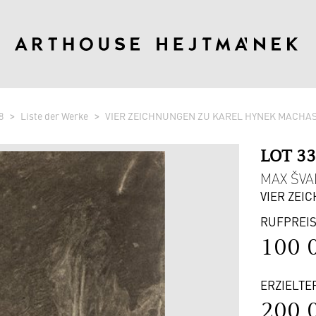
8
Liste der Werke
VIER ZEICHNUNGEN ZU KAREL HYNEK MACHAS
LOT 3
MAX ŠVAB
VIER ZEI
RUFPREI
100 
ERZIELTE
200 