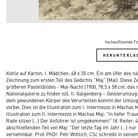
hochauflösende Fo
HERUNTERLA
Kohle auf Karton. I. Mädchen; 48 x 35 cm. Ein am Ufer des n
Zeichnung zum ersten Teil des Gedichts “Maj“ (Mai). Diese Z
größeren Pastellbildes - Mai-Nacht (1900, 78,5 x 58 cm, das m
Nationalgalerie zu finden ist). II. Galgenberg – Geisterumz
dem gewundenen Körper des Verurteilten kommt der Umzug 
vorbei. Dies ist die Illustration zum I. Intermezzo in Machas Ma
Illustration zum II. Intermezzo in Machas Maj: “In tiefer Tr
Rade sitzen (...) Der Anführer ist umgekommen!“ IV. Reiter; 48
abschließenden Teil von Maj: “Der letzte Tag im Jahr (...) nu
vernehmbar. Prof. PhDr. Petr Wittlich, CSc schreibt in sei