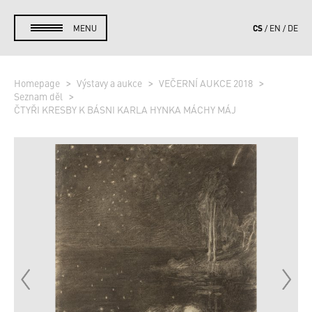
CS
MENU
EN
DE
Homepage
Výstavy a aukce
VEČERNÍ AUKCE 2018
Seznam děl
ČTYŘI KRESBY K BÁSNI KARLA HYNKA MÁCHY MÁJ