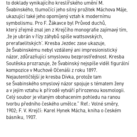
to doklady vynikajícího kreslířského umění M.
Švabinského, tlumočící jeho silný prožitek Máchova Máje,
ukazující také jeho opomíjený vztah k modernímu
symbolismu. Pro F. Žákavce byl Průvod duchů,
který zřejmě znal jen z Krejčího monograﬁe zajímavý tím,
‚že je ubrán v řízy záhybů spíše wattsovských,
prerafaelitských‘. Kresba Jezdec zase ukazuje,
že Švabinskému nebyl vzdálený ani impresionistický
názor, zdůrazňující smyslovou bezprostřednost. Kresba
Soutěska prozrazuje, že Švabinský nejspíše viděl ﬁgurální
kompozice v Muchově Očenáši z roku 1897.
Nejautentičtější je kresba Dívka, protože tam
se Švabinského smyslový názor spojuje s tématem ženy
a v jejím vztahu k přírodě vytváří přirozenou kosmologii.
Celý soubor je vítaným obohacením pohledu na ranou
tvorbu předního českého umělce.“ Ref.: Volné směry,
1902; F. V. Krejčí: Karel Hynek Mácha, kniha o českém
básníku, 1907.