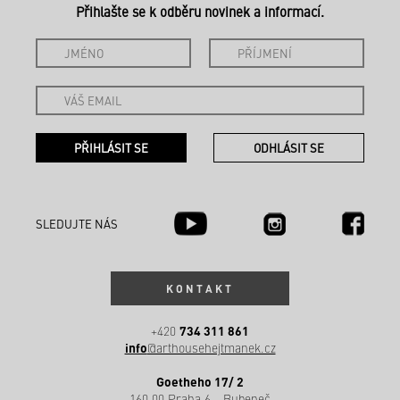
Přihlašte se k odběru novinek a informací.
SLEDUJTE NÁS
KONTAKT
734 311 861
+420
info
@arthousehejtmanek.cz
Goetheho 17/ 2
160 00 Praha 6 - Bubeneč