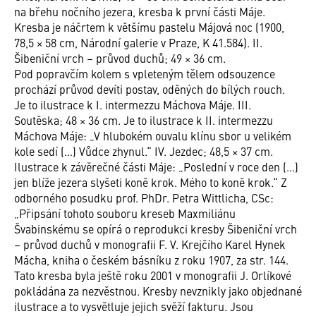
na břehu nočního jezera, kresba k první části Máje.
Kresba je náčrtem k většímu pastelu Májová noc (1900,
78,5 × 58 cm, Národní galerie v Praze, K 41.584). II.
Šibeniční vrch – průvod duchů; 49 × 36 cm.
Pod popravčím kolem s vpleteným tělem odsouzence
prochází průvod devíti postav, oděných do bílých rouch.
Je to ilustrace k I. intermezzu Máchova Máje. III.
Soutěska; 48 × 36 cm. Je to ilustrace k II. intermezzu
Máchova Máje: „V hlubokém ouvalu klínu sbor u velikém
kole sedí (…) Vůdce zhynul.“ IV. Jezdec; 48,5 × 37 cm.
Ilustrace k závěrečné části Máje: „Poslední v roce den (…)
jen blíže jezera slyšeti koně krok. Mého to koně krok.“ Z
odborného posudku prof. PhDr. Petra Wittlicha, CSc:
„Připsání tohoto souboru kreseb Maxmiliánu
Švabinskému se opírá o reprodukci kresby Šibeniční vrch
– průvod duchů v monograﬁi F. V. Krejčího Karel Hynek
Mácha, kniha o českém básníku z roku 1907, za str. 144.
Tato kresba byla ještě roku 2001 v monograﬁi J. Orlíkové
pokládána za nezvěstnou. Kresby nevznikly jako objednané
ilustrace a to vysvětluje jejich svěží fakturu. Jsou