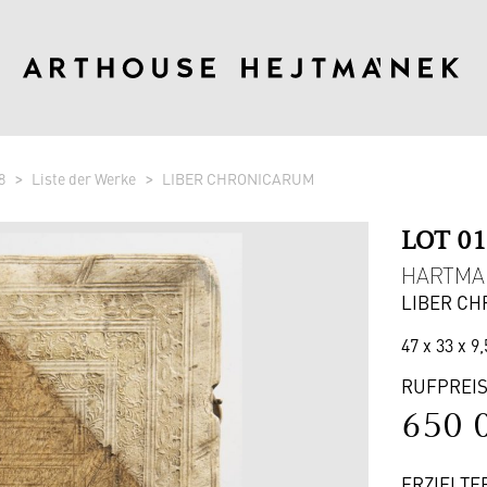
8
Liste der Werke
LIBER CHRONICARUM
LOT 0
HARTMAN
LIBER C
47 x 33 x 9,
RUFPREI
650 
ERZIELTE