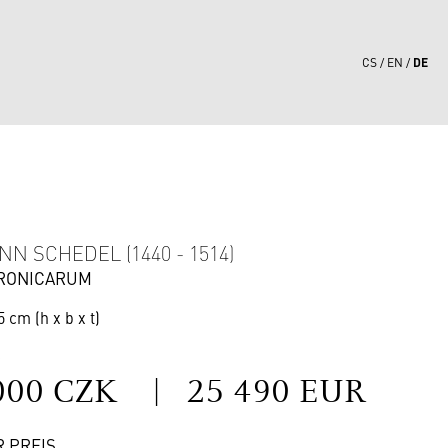
DE
CS
EN
1
N SCHEDEL (1440 - 1514)
HRONICARUM
5 cm (h x b x t)
S
000 CZK
|
25 490 EUR
R PREIS