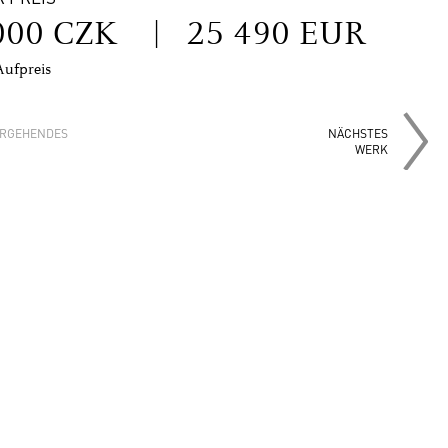
000 CZK
|
25 490 EUR
Aufpreis
RGEHENDES
NÄCHSTES
WERK