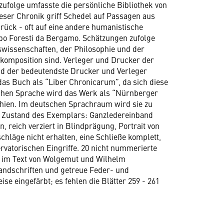
folge umfasste die persönliche Bibliothek von
eser Chronik griff Schedel auf Passagen aus
rück - oft auf eine andere humanistische
o Foresti da Bergamo. Schätzungen zufolge
swissenschaften, der Philosophie und der
komposition sind. Verleger und Drucker der
nd der bedeutendste Drucker und Verleger
 das Buch als “Liber Chronicarum”, da sich diese
ischen Sprache wird das Werk als “Nürnberger
schien. Im deutschen Sprachraum wird sie zu
. Zustand des Exemplars: Ganzledereinband
 reich verziert in Blindprägung, Portrait von
hläge nicht erhalten, eine Schließe komplett,
ervatorischen Eingriffe. 20 nicht nummerierte
te im Text von Wolgemut und Wilhelm
Handschriften und getreue Feder- und
ise eingefärbt; es fehlen die Blätter 259 - 261