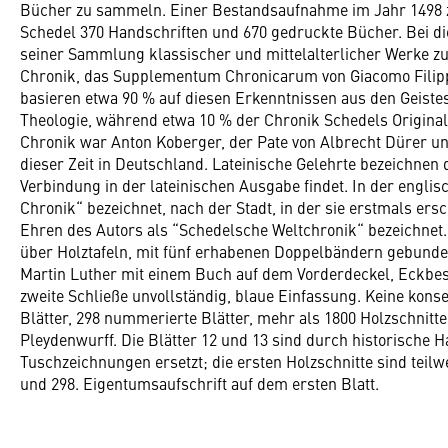
Bücher zu sammeln. Einer Bestandsaufnahme im Jahr 1498 zu
Schedel 370 Handschriften und 670 gedruckte Bücher. Bei di
seiner Sammlung klassischer und mittelalterlicher Werke zu
Chronik, das Supplementum Chronicarum von Giacomo Filipp
basieren etwa 90 % auf diesen Erkenntnissen aus den Geiste
Theologie, während etwa 10 % der Chronik Schedels Original
Chronik war Anton Koberger, der Pate von Albrecht Dürer u
dieser Zeit in Deutschland. Lateinische Gelehrte bezeichnen
Verbindung in der lateinischen Ausgabe findet. In der engl
Chronik“ bezeichnet, nach der Stadt, in der sie erstmals er
Ehren des Autors als “Schedelsche Weltchronik“ bezeichnet
über Holztafeln, mit fünf erhabenen Doppelbändern gebunden,
Martin Luther mit einem Buch auf dem Vorderdeckel, Eckbesc
zweite Schließe unvollständig, blaue Einfassung. Keine kons
Blätter, 298 nummerierte Blätter, mehr als 1800 Holzschnit
Pleydenwurff. Die Blätter 12 und 13 sind durch historische 
Tuschzeichnungen ersetzt; die ersten Holzschnitte sind teilwe
und 298. Eigentumsaufschrift auf dem ersten Blatt.