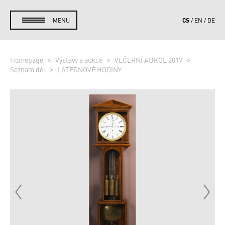
CS
MENU
EN
DE
Homepage
Výstavy a aukce
VEČERNÍ AUKCE 2017
Seznam děl
LATERNOVÉ HODINY