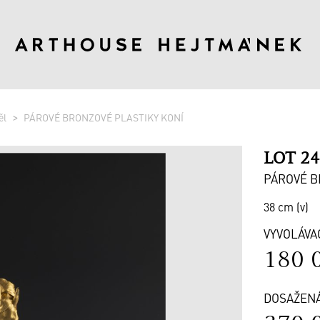
ěl
PÁROVÉ BRONZOVÉ PLASTIKY KONÍ
LOT 2
PÁROVÉ B
38 cm (v)
VYVOLÁVA
180 
DOSAŽEN