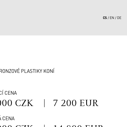
CS
EN
DE
4
RONZOVÉ PLASTIKY KONÍ
CÍ CENA
000 CZK
|
7 200 EUR
Á CENA