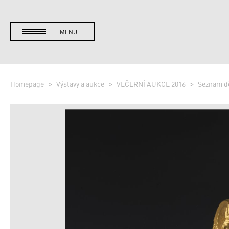
MENU
Homepage
Výstavy a aukce
VEČERNÍ AUKCE 2016
Seznam d