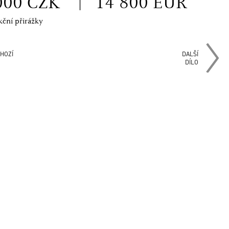
000 CZK
|
14 800 EUR
kční přirážky
HOZÍ
DALŠÍ
DÍLO