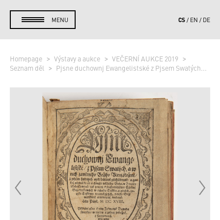
CS
MENU
EN
DE
Homepage
Výstavy a aukce
VEČERNÍ AUKCE 2019
Seznam děl
Pjsne duchownj Ewangelistské z Pjsem Swatých...