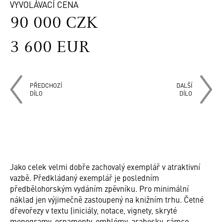
VYVOLÁVACÍ CENA
90 000 CZK
3 600 EUR
PŘEDCHOZÍ
DALŠÍ
DÍLO
DÍLO
Jako celek velmi dobře zachovalý exemplář v atraktivní
vazbě. Předkládaný exemplář je posledním
předbělohorským vydáním zpěvníku. Pro minimální
náklad jen výjimečně zastoupený na knižním trhu. Četné
dřevořezy v textu (iniciály, notace, vignety, skryté
monogramy, ornamenty, emblémy, arabesky, rámce