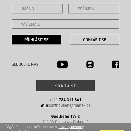
SLEDUJTE NÁS
KONTAKT
734 311 861
+420
info
@arthousehejtmanek.cz
Goetheho 17/ 2
160 00 Praha 6 - Bubeneč
Česká republika
Vyjádřete prosím svůj souhlas s
pravidly ochrany