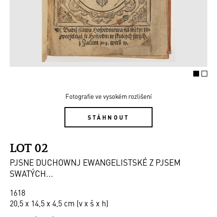
Fotografie ve vysokém rozlišení
STÁHNOUT
LOT 02
PJSNE DUCHOWNJ EWANGELISTSKÉ Z PJSEM
SWATÝCH...
1618
20,5 x 14,5 x 4,5 cm (v x š x h)