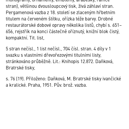
stran), většinou dvousloupcový tisk, živá záhlaví stran.
Pergamenová vazba z 18. století se zlaceným hřbetním
titulem na červeném štítku, ořízka téže barvy. Drobné
restaurátorské dobové opravy několika listů, chybí s. 651–
656, rejstřík na konci částečně oříznutý, knižní blok čistý,
kompaktní. Tit. list,
5 stran nečísl., 1 list nečísl., 704 čísl. stran. 4 díly v 1
svazku s vlastními dřevořezovými titulními listy,
stránkováno průběžně. Lit.: Knihopis 12.872. Daňková,
Bratrské tisky,
s. 76 (19). Přiloženo: Daňková, M. Bratrské tisky ivančické
a kralické. Praha, 1951. Pův. brož. vazba.