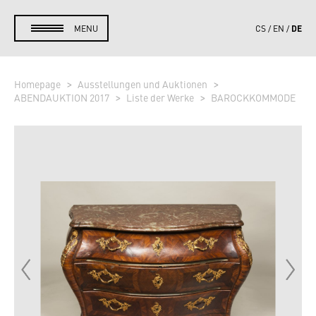
DE
MENU
CS
EN
Homepage
Ausstellungen und Auktionen
ABENDAUKTION 2017
Liste der Werke
BAROCKKOMMODE