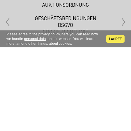
AUKTIONSORDNUNG
GESCHÄFTSBEDINGUNGEN
DSGVO
COOKIE-RICHTLINIE
Please agree to the
privacy policy
, here you can read how
I AGREE
we handle
personal data
. on this website. You will learn
more, among other things, about
cookies
.
Melden Sie sich zu unserem Newsletter an.
FOLGEN SIE UNS