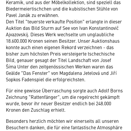
Keramik, und aus der Möbelkollektion, sind speziell das
Biedermeiertischchen und die kubistischen Stühle von
Pavel Janák zu erwähnen.
Den Titel "teuerste verkaufte Position" erlangte in dieser
Auktion das Bild Sturm auf See von Ivan Konstantinovič
Ajvazovskij. Dieses Werk wechselte um unglaubliche
18.600.000 Kronen seinen Besitzer. Unser Auktionshaus
konnte auch einen eigenen Rekord verzeichnen - das
bisher zum höchsten Preis versteigerte tschechische
Bild, genauer gesagt der Titel Landschaft von Josef
Šíma Unter den zeitgenössischen Werken waren das
Geälde "Das Fenster" von Magdalena Jetelová und Jiří
Sopkos Fadenspiel die erfolgreichsten.
Für eine gewisse Überraschung sorgte auch Adolf Borns
Zeichnung "Rattenfänger", um die regelrecht gekämpft
wurde, bevor ihr neuer Besitzer endlich bei 248.000
Kronen den Zuschlag erhielt.
Besonders herzlich möchten wir einerseits all unseren
Besuchern danken, die für eine fantastische Atmosphäre