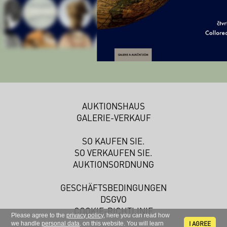
AUKTIONSHAUS
GALERIE-VERKAUF
SO KAUFEN SIE.
SO VERKAUFEN SIE.
AUKTIONSORDNUNG
GESCHÄFTSBEDINGUNGEN
DSGVO
COOKIE-RICHTLINIE
Please agree to the
privacy policy
, here you can read how
I AGREE
we handle
personal data
. on this website. You will learn