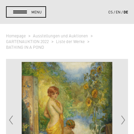
DE
MENU
CS
EN
Homepage
Ausstellungen und Auktionen
GARTENAUKTION 2022
Liste der Werke
BATHING IN A POND