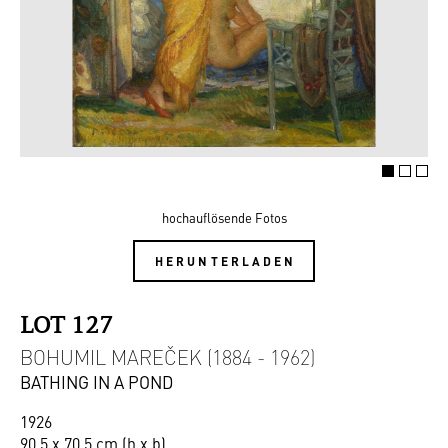
hochauflösende Fotos
HERUNTERLADEN
LOT 127
BOHUMIL MAREČEK (1884 - 1962)
BATHING IN A POND
1926
90,5 x 70,5 cm (h x b)