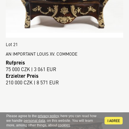
Lot 21
AN IMPORTANT LOUIS XV. COMMODE
Rufpreis
75 000 CZK | 3 061 EUR
Erzielter Preis
210 000 CZK | 8 571 EUR
Please agree to the
privacy policy
, here you can read how
I AGREE
we handle
personal data
. on this website. You will learn
more, among other things, about
cookies
.