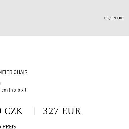
DE
CS
EN
0
MEIER CHAIR
0
 cm (h x b x t)
S
0 CZK
|
327 EUR
R PREIS