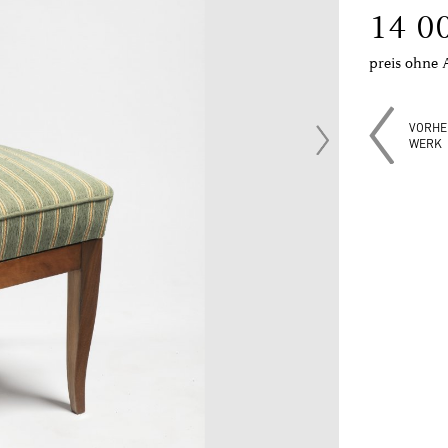
14 0
preis ohne 
VORHE
WERK