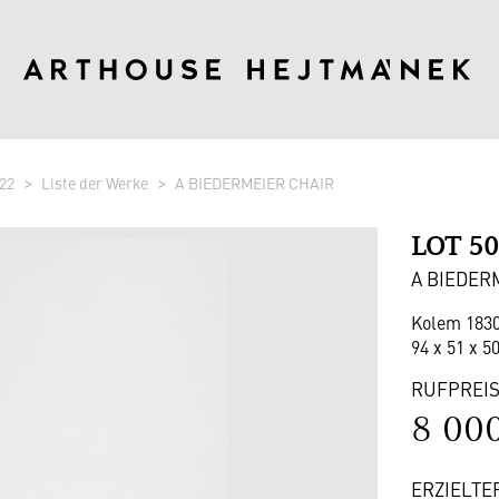
22
Liste der Werke
A BIEDERMEIER CHAIR
LOT 5
A BIEDER
Kolem 183
94 x 51 x 50
RUFPREI
8 00
ERZIELTE