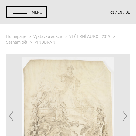
CS
MENU
EN
DE
Homepage
Výstavy a aukce
VEČERNÍ AUKCE 2019
Seznam děl
VINOBRANÍ