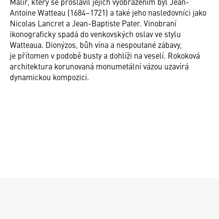
Malíř, který se proslavil jejich vyobrazením byl Jean-
Antoine Watteau (1684–1721) a také jeho nasledovníci jako
Nicolas Lancret a Jean-Baptiste Pater. Vinobraní
ikonograficky spadá do venkovských oslav ve stylu
Watteaua. Dionýzos, bůh vína a nespoutané zábavy,
je přítomen v podobě busty a dohlíži na veselí. Rokoková
architektura korunovaná monumetální vázou uzavírá
dynamickou kompozici.