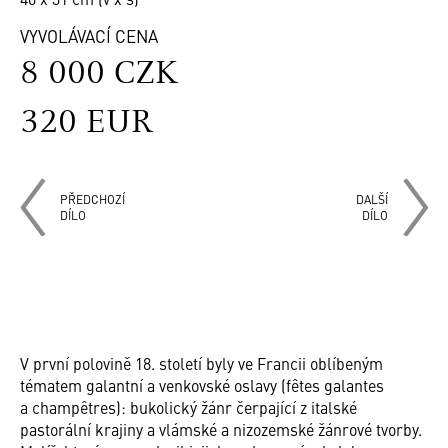
VYVOLÁVACÍ CENA
8 000 CZK
320 EUR
PŘEDCHOZÍ
DALŠÍ
DÍLO
DÍLO
V první polovině 18. století byly ve Francii oblíbeným
tématem galantní a venkovské oslavy (fêtes galantes
a champêtres): bukolický žánr čerpající z italské
pastorální krajiny a vlámské a nizozemské žánrové tvorby.