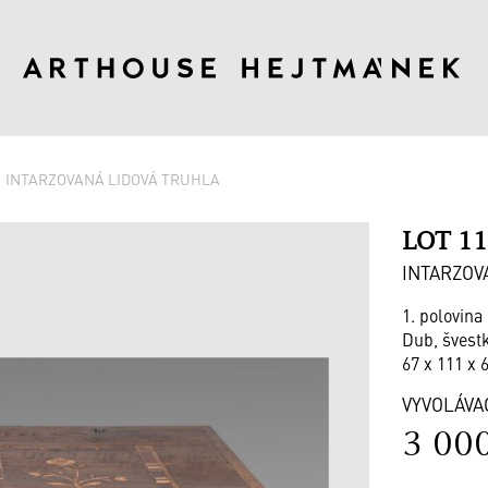
INTARZOVANÁ LIDOVÁ TRUHLA
LOT 1
INTARZOV
1. polovina 
Dub, švestk
67 x 111 x 
VYVOLÁVA
3 00