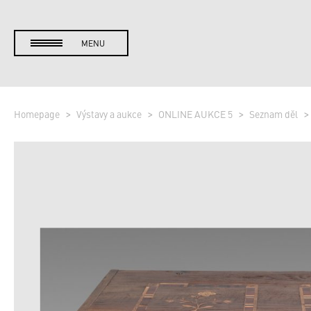
MENU
Homepage
Výstavy a aukce
ONLINE AUKCE 5
Seznam děl