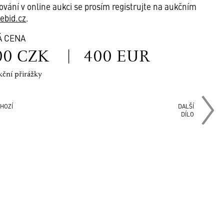
ování v online aukci se prosím registrujte na aukčním
vebid.cz
.
Á CENA
00 CZK
|
400 EUR
kční přirážky
HOZÍ
DALŠÍ
DÍLO