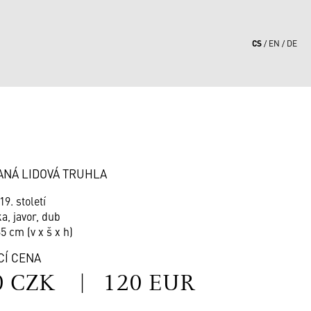
CS
EN
DE
1
ANÁ LIDOVÁ TRUHLA
19. století
a, javor, dub
65 cm (v x š x h)
CÍ CENA
0 CZK
|
120 EUR