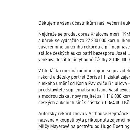
Děkujeme všem účastníkům naší Večerní aukce,
Nejdráže se prodal obraz Královna moří (1948
a bárek se vydražilo za 27 280 000 korun. Iko
suverénního aukčního rekordu a při napínavé 
stálice českých aukcí patří bezesporu Josef
venkova dosáhlo úctyhodné částky 2 108 000 
V hledáčku mezinárodního zájmu se pravidelně
rekord a dětský portrét Borise III. získal zá
ruského umění od Karla Pavloviče Briullova –
představitele suprematismu Ivana Vasilijevi
a modrou získal nový majitel za 1 116 000 kor
českých aukčních síní s částkou 1 364 000 Kč
Autorský rekord znovu v Arthouse Hejmánek 
nazvaná V koupeli byla přiklepnuta zájemci na
Milčy Mayerové na portrétu od Hugo Boettinge