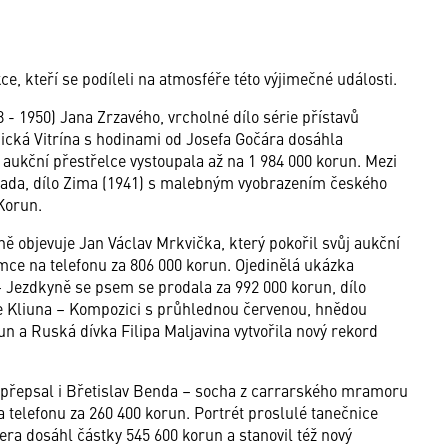
 kteří se podíleli na atmosféře této výjimečné události.
 - 1950) Jana Zrzavého, vrcholné dílo série přístavů
nická Vitrína s hodinami od Josefa Gočára dosáhla
aukční přestřelce vystoupala až na 1 984 000 korun. Mezi
 Lada, dílo Zima (1941) s malebným vyobrazením českého
Korun.
 objevuje Jan Václav Mrkvička, který pokořil svůj aukční
jemce na telefonu za 806 000 korun. Ojedinělá ukázka
 Jezdkyně se psem se prodala za 992 000 korun, dílo
če Kliuna – Kompozici s průhlednou červenou, hnědou
un a Ruská dívka Filipa Maljavina vytvořila nový rekord
.
přepsal i Břetislav Benda – socha z carrarského mramoru
 telefonu za 260 400 korun. Portrét proslulé tanečnice
ra dosáhl částky 545 600 korun a stanovil též nový