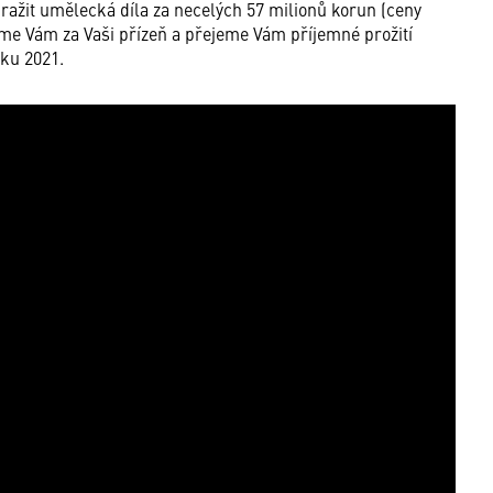
ražit umělecká díla za necelých 57 milionů korun (ceny
eme Vám za Vaši přízeň a přejeme Vám příjemné prožití
oku 2021.