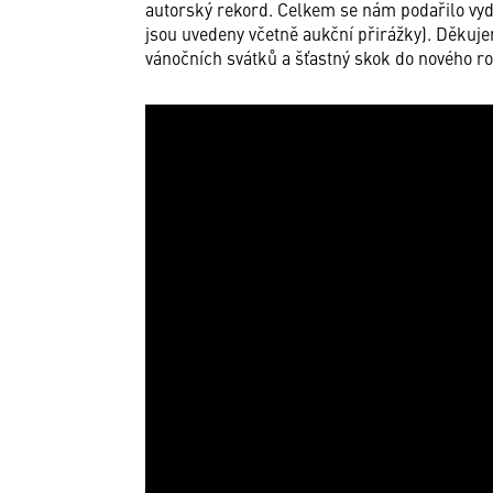
autorský rekord. Celkem se nám podařilo vyd
jsou uvedeny včetně aukční přirážky). Děkuj
vánočních svátků a šťastný skok do nového r