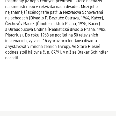
fragmenty již nepotřebných předmětů, které nacházel
na smetišti nebo v rekvizitárnách divadel. Mezi jeho
nejznámější scénografie patřila Nezvalova Schovávaná
na schodech (Divadlo P. Bezruče Ostrava, 1964, Kačer),
Čechovův Racek (Činoherní klub Praha, 1975, Kačer)
a Giraudouxova Ondina (Realistické divadlo Praha, 1982,
Pistorius). Do roku 1968 se podílel na 50 televizních
inscenacích, vytvořil 15 výprav pro loutková divadla
a vystavoval v mnoha zemích Evropy. Ve Staré Plesné
dodnes stojí hájovna č. p. 87/91, v níž se Otakar Schindler
narodil.