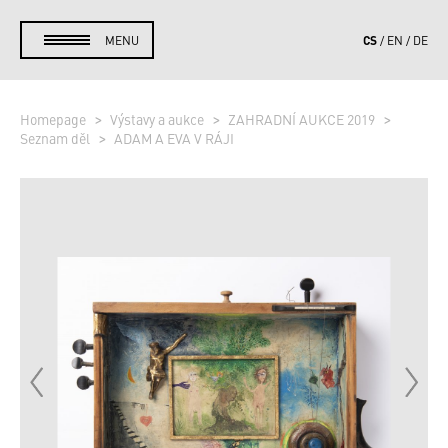
CS
MENU
EN
DE
Homepage
Výstavy a aukce
ZAHRADNÍ AUKCE 2019
Seznam děl
ADAM A EVA V RÁJI