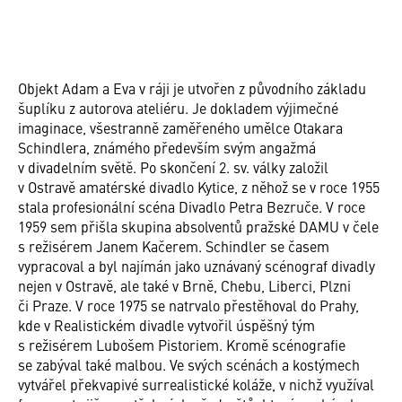
Objekt Adam a Eva v ráji je utvořen z původního základu
šuplíku z autorova ateliéru. Je dokladem výjimečné
imaginace, všestranně zaměřeného umělce Otakara
Schindlera, známého především svým angažmá
v divadelním světě. Po skončení 2. sv. války založil
v Ostravě amatérské divadlo Kytice, z něhož se v roce 1955
stala profesionální scéna Divadlo Petra Bezruče. V roce
1959 sem přišla skupina absolventů pražské DAMU v čele
s režisérem Janem Kačerem. Schindler se časem
vypracoval a byl najímán jako uznávaný scénograf divadly
nejen v Ostravě, ale také v Brně, Chebu, Liberci, Plzni
či Praze. V roce 1975 se natrvalo přestěhoval do Prahy,
kde v Realistickém divadle vytvořil úspěšný tým
s režisérem Lubošem Pistoriem. Kromě scénografie
se zabýval také malbou. Ve svých scénách a kostýmech
vytvářel překvapivé surrealistické koláže, v nichž využíval