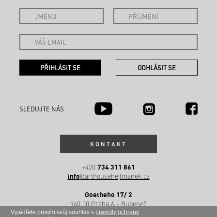
SLEDUJTE NÁS
KONTAKT
734 311 861
+420
info
@arthousehejtmanek.cz
Goetheho 17/ 2
160 00 Praha 6 - Bubeneč
Česká republika
Vyjádřete prosím svůj souhlas s
pravidly ochrany