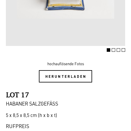
hochauflösende Fotos
HERUNTERLADEN
LOT 17
HABANER SALZGEFÄSS
5 x 8,5 x 8,5 cm (h x b x t)
RUFPREIS