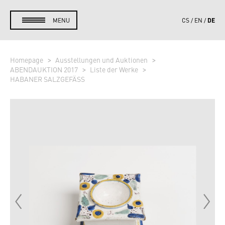
DE
MENU
CS
EN
Homepage
Ausstellungen und Auktionen
ABENDAUKTION 2017
Liste der Werke
HABANER SALZGEFÄSS