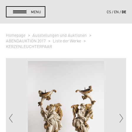
DE
MENU
CS
EN
Homepage
Ausstellungen und Auktionen
ABENDAUKTION 2017
Liste der Werke
KERZENLEUCHTERPAAR