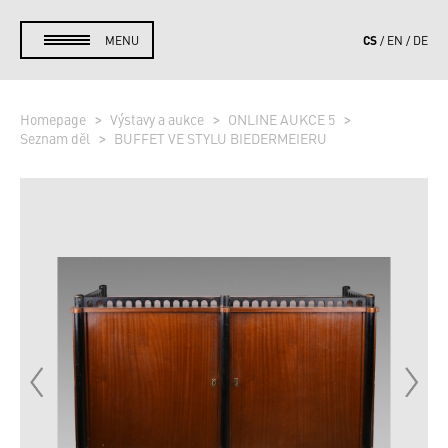
CS
MENU
EN
DE
Homepage
Výstavy a aukce
ONLINE AUKCE 5
Seznam děl
BUFFET VE STYLU BIEDERMEIERU