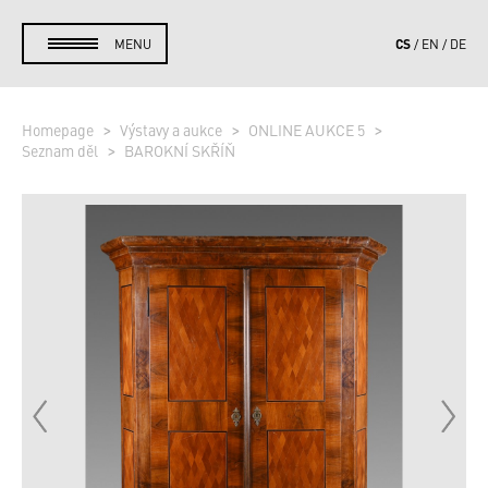
CS
MENU
EN
DE
Homepage
Výstavy a aukce
ONLINE AUKCE 5
Seznam děl
BAROKNÍ SKŘÍŇ