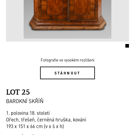
Fotografie ve vysokém rozlišení
STÁHNOUT
LOT 25
BAROKNÍ SKŘÍŇ
1. polovina 18. století
Ořech, třešeň, černěná hruška, kování
193 x 151 x 66 cm (v x š x h)