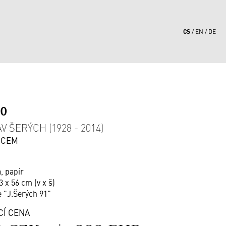
CS
EN
DE
20
 ŠERÝCH (1928 - 2014)
NCEM
, papír
3 x 56 cm (v x š)
e "J.Šerých 91"
CÍ CENA