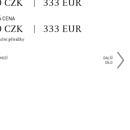
0 CZK
|
333 EUR
Á CENA
0 CZK
|
333 EUR
kční přirážky
HOZÍ
DALŠÍ
DÍLO