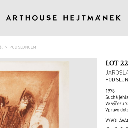
ěl
POD SLUNCEM
LOT 2
JAROSLAV
POD SLU
1978
Suchá jehla
Ve výřezu 7
Vpravo dol
VYVOLÁVA