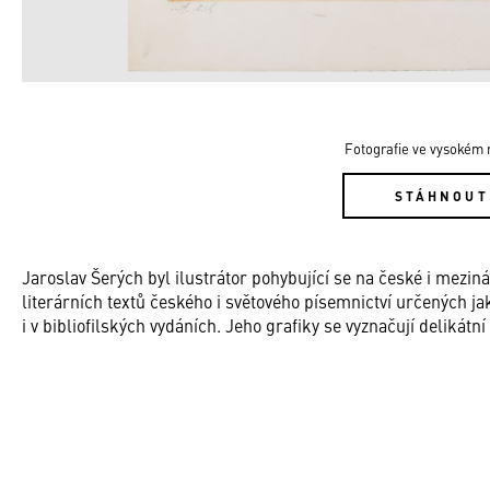
Fotografie ve vysokém r
STÁHNOUT
Jaroslav Šerých byl ilustrátor pohybující se na české i mezin
literárních textů českého i světového písemnictví určených jak
i v bibliofilských vydáních. Jeho grafiky se vyznačují delikát