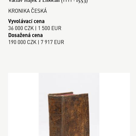
Václav Hájek z Libočan (???? - 1553)
KRONIKA ČESKÁ
Vyvolávací cena
36 000 CZK | 1 500 EUR
Dosažená cena
190 000 CZK | 7 917 EUR