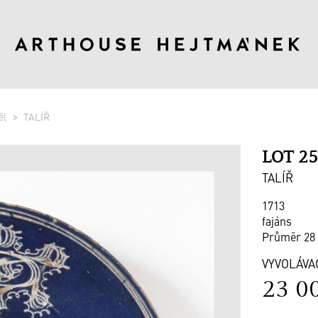
ěl
TALÍŘ
LOT 2
TALÍŘ
1713
fajáns
Průměr 28
VYVOLÁVA
23 0