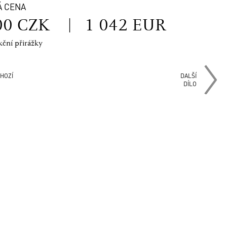
Á CENA
00 CZK
|
1 042 EUR
kční přirážky
HOZÍ
DALŠÍ
DÍLO