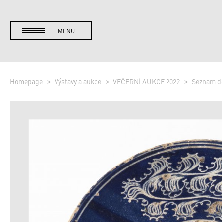
MENU
Homepage
Výstavy a aukce
VEČERNÍ AUKCE 2022
Seznam d