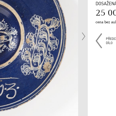
DOSAŽEN
25 0
cena bez au
PŘEDC
DÍLO