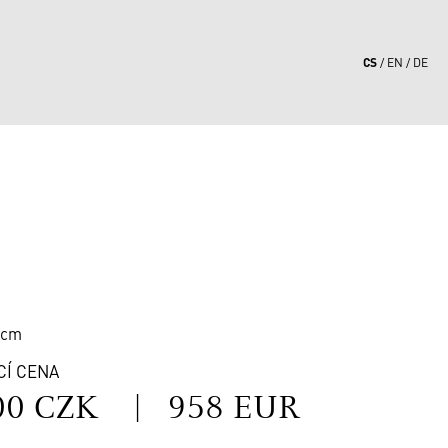
CS
EN
DE
5
 cm
CÍ CENA
00 CZK
|
958 EUR