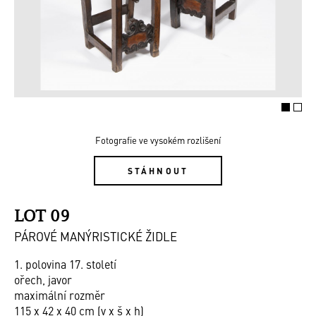
Fotografie ve vysokém rozlišení
STÁHNOUT
LOT 09
PÁROVÉ MANÝRISTICKÉ ŽIDLE
1. polovina 17. století
ořech, javor
maximální rozměr
115 x 42 x 40 cm (v x š x h)