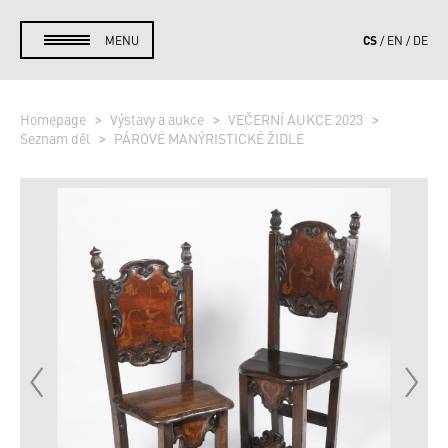
CS
MENU
EN
DE
Homepage
Výstavy a aukce
VEČERNÍ AUKCE 2023
Seznam děl
PÁROVÉ MANÝRISTICKÉ ŽIDLE