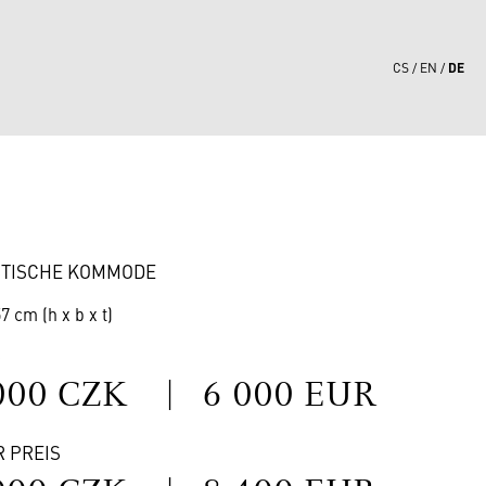
DE
CS
EN
2
STISCHE KOMMODE
7 cm (h x b x t)
S
000 CZK
|
6 000 EUR
R PREIS