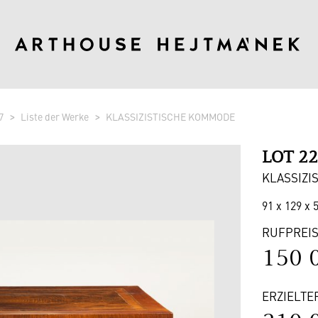
7
Liste der Werke
KLASSIZISTISCHE KOMMODE
LOT 2
KLASSIZI
91 x 129 x 5
RUFPREI
150 
ERZIELTE