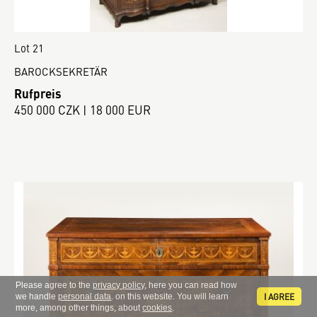
Lot 21
BAROCKSEKRETÄR
Rufpreis
450 000 CZK | 18 000 EUR
Please agree to the
privacy policy
, here you can read how
I AGREE
we handle
personal data
. on this website. You will learn
more, among other things, about
cookies
.