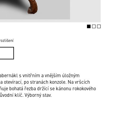
ozlišení
abernákl s vnitřním a vnějším úložným
ba otevírací, po stranách konzole. Na vršcích
ňuje bohatá řezba držící se kánonu rokokového
ůvodní klíč. Výborný stav.