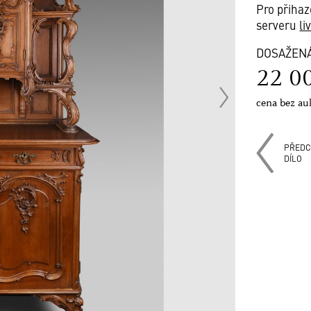
Pro přihaz
serveru
li
DOSAŽEN
22 0
cena bez au
PŘEDC
DÍLO