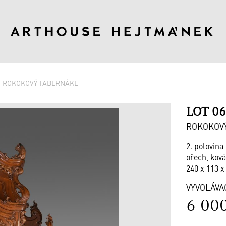
ROKOKOVÝ TABERNÁKL
LOT 0
ROKOKOV
2. polovina 
ořech, ková
240 x 113 x
VYVOLÁVA
6 00