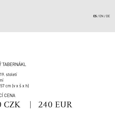
CS
EN
DE
6
Ý TABERNÁKL
19. století
ní
 57 cm (v x š x h)
CÍ CENA
0 CZK
|
240 EUR