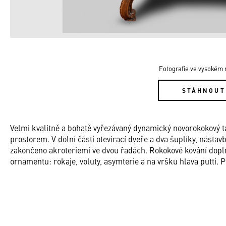
Fotografie ve vysokém r
STÁHNOUT
Velmi kvalitně a bohatě vyřezávaný dynamický novorokokový t
prostorem. V dolní části otevírací dveře a dva šuplíky, nástav
zakončeno akroteriemi ve dvou řadách. Rokokové kování dopl
ornamentu: rokaje, voluty, asymterie a na vršku hlava putti. P