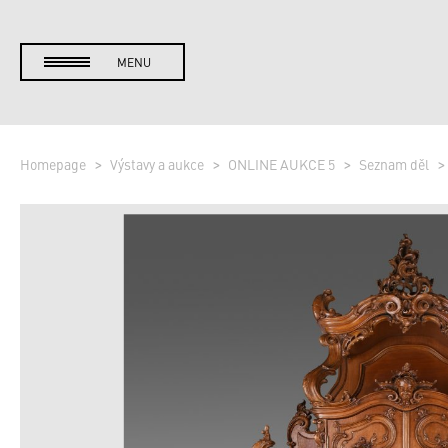
MENU
Homepage
Výstavy a aukce
ONLINE AUKCE 5
Seznam děl