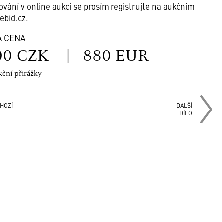
ování v online aukci se prosím registrujte na aukčním
vebid.cz
.
Á CENA
00 CZK
|
880 EUR
kční přirážky
HOZÍ
DALŠÍ
DÍLO