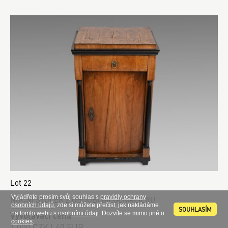
Lot 22
Vyjádřete prosím svůj souhlas s
pravidly ochrany
NOČNÍ STOLEK Z OBDOBÍ BIEDERMEIERU
osobních údajů
, zde si můžete přečíst, jak nakládáme
SOUHLASÍM
Vyvolávací cena
na tomto webu s
osobními údaji
. Dozvíte se mimo jiné o
cookies
.
1 000 CZK | 40 EUR