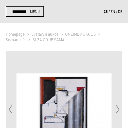
CS
MENU
EN
DE
Homepage
Výstavy a aukce
ONLINE AUKCE 5
Seznam děl
SLZA CO JE SAMA