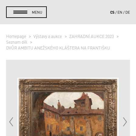
CS
MENU
EN
DE
Homepage
Výstavy a aukce
ZAHRADNÍ AUKCE 2023
Seznam děl
DVŮR AMBITU ANEŽSKÉHO KLÁŠTERA NA FRANTIŠKU