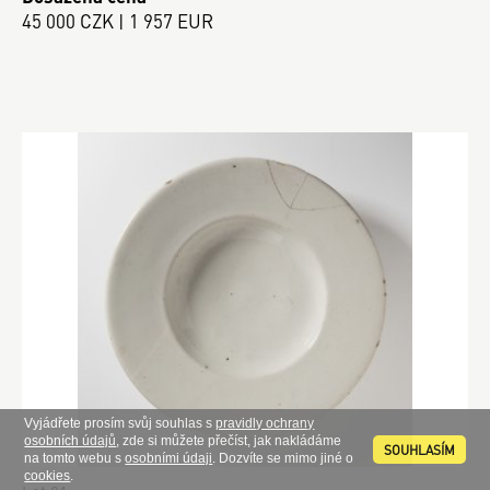
45 000 CZK | 1 957 EUR
Vyjádřete prosím svůj souhlas s
pravidly ochrany
osobních údajů
, zde si můžete přečíst, jak nakládáme
SOUHLASÍM
na tomto webu s
osobními údaji
. Dozvíte se mimo jiné o
cookies
.