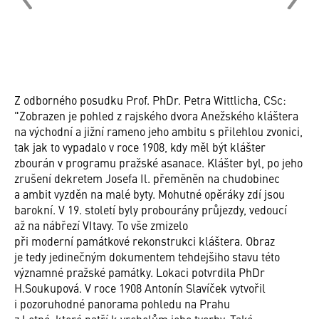
Z odborného posudku Prof. PhDr. Petra Wittlicha, CSc:
"Zobrazen je pohled z rajského dvora Anežského kláštera
na východní a jižní rameno jeho ambitu s přilehlou zvonici,
tak jak to vypadalo v roce 1908, kdy měl být klášter
zbourán v programu pražské asanace. Klášter byl, po jeho
zrušení dekretem Josefa Il. přeměněn na chudobinec
a ambit vyzděn na malé byty. Mohutné opěráky zdí jsou
barokní. V 19. století byly probourány průjezdy, vedoucí
až na nábřezí VItavy. To vše zmizelo
při moderní památkové rekonstrukci kláštera. Obraz
je tedy jedinečným dokumentem tehdejšiho stavu této
významné pražské památky. Lokaci potvrdila PhDr
H.Soukupová. V roce 1908 Antonín Slavíček vytvořil
i pozoruhodné panorama pohledu na Prahu
z Letné, které patří k vrcholům jeho tvorby. Také