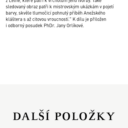
sledovaný obraz patři k mistrovským ukázkám v pojetí
barvy, skvěle tlumočicí pohnutý příběh Anežského
kláštera s až citovou vroucností." K dílu je přiložen
i odborný posudek PhDr. Jany Orlíkové.
DALŠÍ POLOŽKY